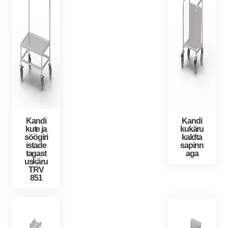
Kandi
Kandi
kute ja
kukäru
söögiri
kaldta
istade
sapinn
tagast
aga
uskäru
TRV
851