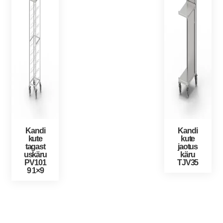
Kandi
Kandi
kute
kute
tagast
jaotus
uskäru
käru
PV101
TJV35
9 1×9