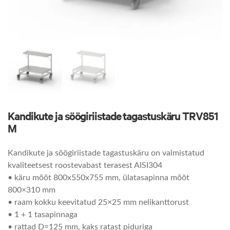
Kandikute ja söögiriistade tagastuskäru TRV851
M
Kandikute ja söögiriistade tagastuskäru on valmistatud
kvaliteetsest roostevabast terasest AISI304
• käru mõõt 800x550x755 mm, ülatasapinna mõõt
800×310 mm
• raam kokku keevitatud 25×25 mm nelikanttorust
• 1 + 1 tasapinnaga
• rattad D=125 mm, kaks ratast piduriga