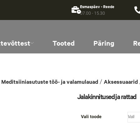
Esmaspäev - Reede
07.00 - 15.30
ttevõttest
Tooted
Päring
R
/
/
Meditsiiniasutuste töö- ja valamulauad
Aksessuaarid
Jalakinnitused ja rattad
Vali toode