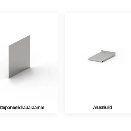
ttepaneelid lauaraamile
Alusriiulid