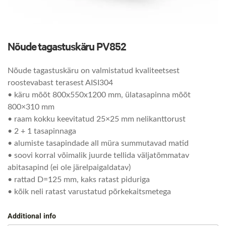
Nõude tagastuskäru PV852
Nõude tagastuskäru on valmistatud kvaliteetsest
roostevabast terasest AISI304
• käru mõõt 800x550x1200 mm, ülatasapinna mõõt
800×310 mm
• raam kokku keevitatud 25×25 mm nelikanttorust
• 2 + 1 tasapinnaga
• alumiste tasapindade all müra summutavad matid
• soovi korral võimalik juurde tellida väljatõmmatav
abitasapind (ei ole järelpaigaldatav)
• rattad D=125 mm, kaks ratast piduriga
• kõik neli ratast varustatud põrkekaitsmetega
Additional info