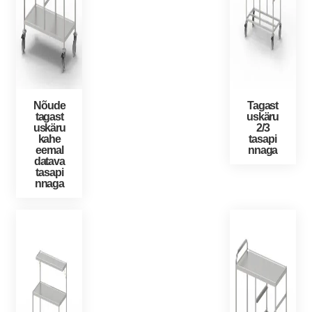
Nõude
Tagast
tagast
uskäru
uskäru
2/3
kahe
tasapi
eemal
nnaga
datava
tasapi
nnaga